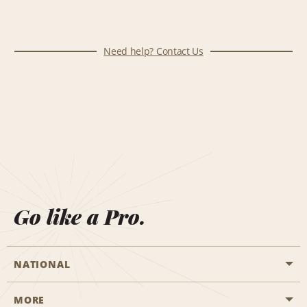
Need help? Contact Us
Go like a Pro.
NATIONAL
MORE
Start a Reservation