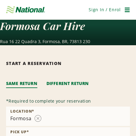
Skip
Navigation
Sign In / Enrol
Men
Formosa Car Hire
Rua 16 22 Quadra 3, Formosa, BR, 73813 230
START A RESERVATION
SAME RETURN
DIFFERENT RETURN
*
Required to complete your reservation
LOCATION
*
Formosa
Remove
Location
PICK UP
*