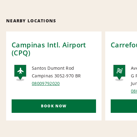
NEARBY LOCATIONS
Campinas Intl. Airport
Carrefo
(CPQ)
Santos Dumont Rod
Av
Campinas 3052-970
BR
G P
AIRPORT
NA
08009792020
Ju
08
BOOK NOW