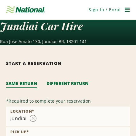
Skip
Navigation
Sign In / Enrol
Men
Jundiai Car Hire
Rua Jose Amato 130, Jundiai, BR, 13201 141
START A RESERVATION
SAME RETURN
DIFFERENT RETURN
*
Required to complete your reservation
LOCATION
*
Jundiai
Remove
Location
PICK UP
*