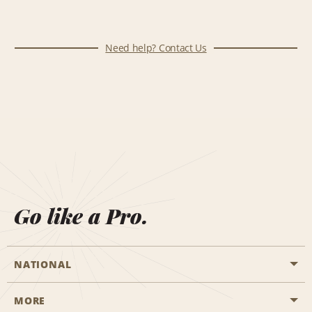
Need help? Contact Us
Go like a Pro.
NATIONAL
MORE
Start a Reservation