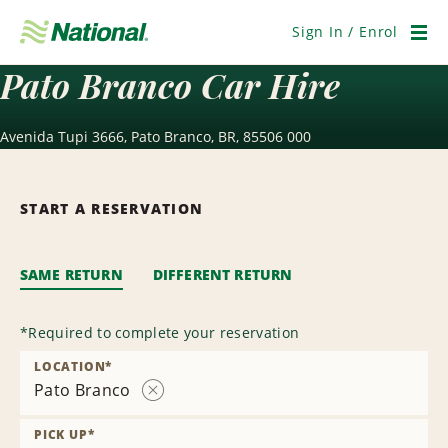
Skip
Navigation
Sign In / Enrol
Men
Pato Branco Car Hire
Avenida Tupi 3666, Pato Branco, BR, 85506 000
START A RESERVATION
SAME RETURN
DIFFERENT RETURN
*
Required to complete your reservation
LOCATION
*
Pato Branco
Remove
Location
PICK UP
*