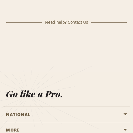
Need help? Contact Us
Go like a Pro.
NATIONAL
MORE
Start a Reservation