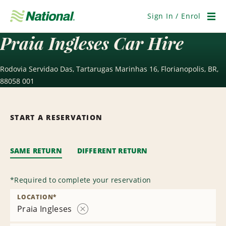
Skip
Navigation
Sign In / Enrol
Men
Praia Ingleses Car Hire
Rodovia Servidao Das, Tartarugas Marinhas 16, Florianopolis, BR,
88058 001
START A RESERVATION
SAME RETURN
DIFFERENT RETURN
*
Required to complete your reservation
LOCATION
*
Praia Ingleses
Remove