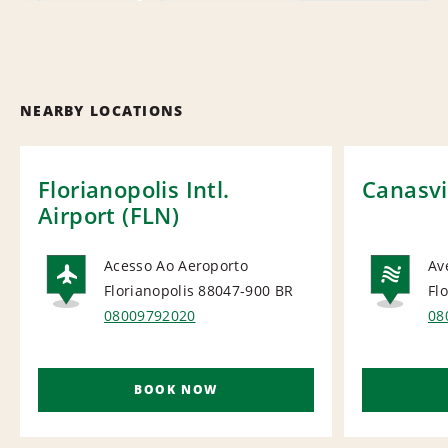
NEARBY LOCATIONS
Florianopolis Intl.
Canasvi
Airport (FLN)
Acesso Ao Aeroporto
Av
Florianopolis 88047-900
BR
Fl
AIRPORT
NA
08009792020
08
BOOK NOW