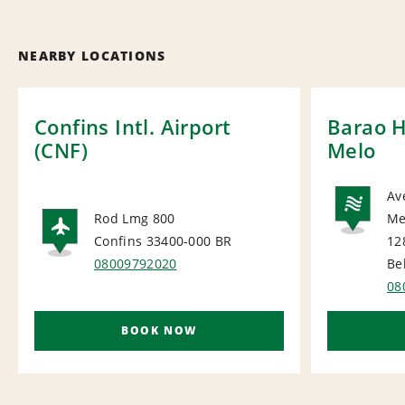
NEARBY LOCATIONS
Confins Intl. Airport
Barao 
(CNF)
Melo
Av
Rod Lmg 800
Me
NA
Confins 33400-000
BR
12
AIRPORT
08009792020
Be
08
BOOK NOW