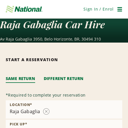
Skip
Navigation
Sign In / Enrol
Men
Raja Gabaglia Car Hire
Av Raja Gabaglia 3950, Belo Horizonte, BR, 30494 310
START A RESERVATION
SAME RETURN
DIFFERENT RETURN
*
Required to complete your reservation
LOCATION
*
Raja Gabaglia
Remove
Location
PICK UP
*