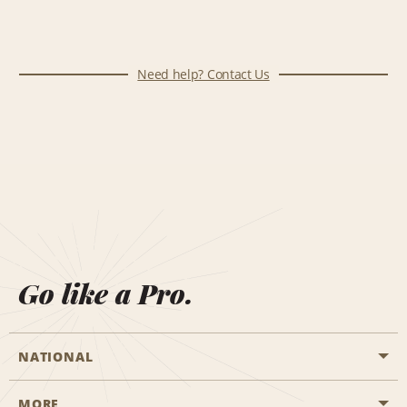
Need help? Contact Us
Go like a Pro.
NATIONAL
MORE
Start a Reservation