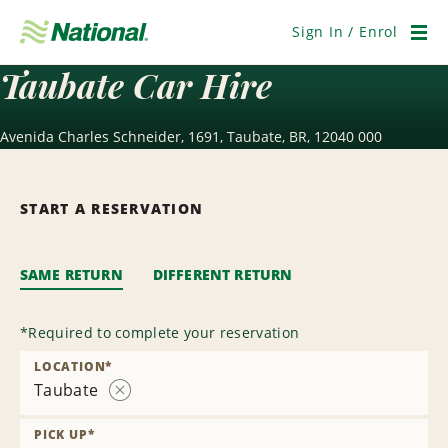
Skip
Navigation
Sign In / Enrol
Men
Taubate Car Hire
Avenida Charles Schneider, 1691, Taubate, BR, 12040 000
START A RESERVATION
SAME RETURN
DIFFERENT RETURN
*
Required to complete your reservation
LOCATION
*
Taubate
Remove
Location
PICK UP
*