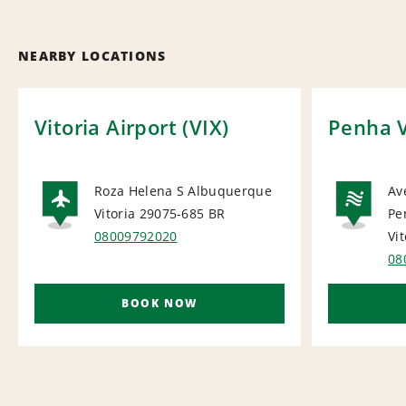
NEARBY LOCATIONS
Vitoria Airport (VIX)
Penha V
Roza Helena S Albuquerque
Av
Vitoria 29075-685
BR
Pe
AIRPORT
NA
08009792020
Vi
08
BOOK NOW