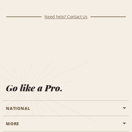
Need help? Contact Us
Go like a Pro.
NATIONAL
MORE
Start a Reservation