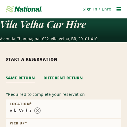
Skip
Navigation
Sign In / Enrol
Men
Vila Velha Car Hire
Avenida Champagnat 622, Vila Velha, BR, 29101 410
START A RESERVATION
SAME RETURN
DIFFERENT RETURN
*
Required to complete your reservation
LOCATION
*
Vila Velha
Remove
Location
PICK UP
*