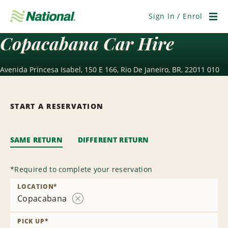
Skip
Navigation
Sign In / Enrol
Men
Copacabana Car Hire
Avenida Princesa Isabel, 150 E 166, Rio De Janeiro, BR, 22011 010
START A RESERVATION
SAME RETURN
DIFFERENT RETURN
*
Required to complete your reservation
LOCATION
*
Copacabana
Remove
Location
PICK UP
*