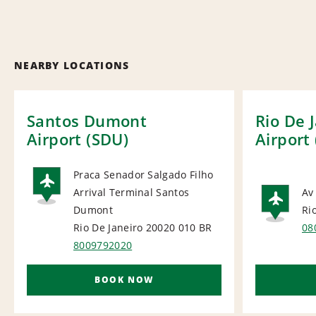
NEARBY LOCATIONS
Santos Dumont
Rio De 
Airport (SDU)
Airport 
Praca Senador Salgado Filho
Arrival Terminal Santos
Av
AIRPORT
Dumont
Ri
AI
Rio De Janeiro 20020 010
BR
08
8009792020
BOOK NOW